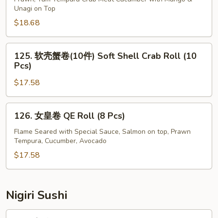
Unagi on Top
Unagi
卷
Tempura
Yellow
$18.68
Roll
Dragon
(10
Roll
125.
125. 软壳蟹卷(10件) Soft Shell Crab Roll (10
Pcs)
(10
软
Pcs)
Pcs)
壳
$17.58
蟹
卷
(10
126.
126. 女皇卷 QE Roll (8 Pcs)
件)
女
Soft
皇
Flame Seared with Special Sauce, Salmon on top, Prawn
Tempura, Cucumber, Avocado
Shell
卷
Crab
QE
$17.58
Roll
Roll
(10
(8
Pcs)
Pcs)
Nigiri Sushi
291.