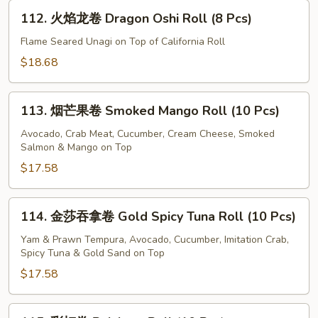
卷
112.
Unagi
112. 火焰龙卷 Dragon Oshi Roll (8 Pcs)
火
Oshi
焰
Flame Seared Unagi on Top of California Roll
Sushi
龙
$18.68
(6
卷
Pcs)
Dragon
113.
Oshi
113. 烟芒果卷 Smoked Mango Roll (10 Pcs)
烟
Roll
芒
Avocado, Crab Meat, Cucumber, Cream Cheese, Smoked
(8
Salmon & Mango on Top
果
Pcs)
卷
$17.58
Smoked
Mango
114.
114. 金莎吞拿卷 Gold Spicy Tuna Roll (10 Pcs)
Roll
金
(10
莎
Yam & Prawn Tempura, Avocado, Cucumber, Imitation Crab,
Pcs)
Spicy Tuna & Gold Sand on Top
吞
拿
$17.58
卷
Gold
115.