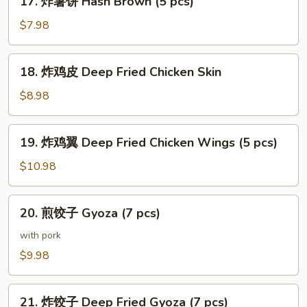
17. 炸薯饼 Hash Brown (5 pcs)
鱼
炸
腩
薯
$7.98
Salmon
饼
Belly
Hash
18.
Teriyaki
18. 炸鸡皮 Deep Fried Chicken Skin
Brown
炸
(5
鸡
$8.98
pcs)
皮
Deep
19.
19. 炸鸡翼 Deep Fried Chicken Wings (5 pcs)
Fried
炸
Chicken
鸡
$10.98
Skin
翼
Deep
20.
20. 煎饺子 Gyoza (7 pcs)
Fried
煎
Chicken
饺
with pork
Wings
子
$9.98
(5
Gyoza
pcs)
(7
21.
pcs)
21. 炸饺子 Deep Fried Gyoza (7 pcs)