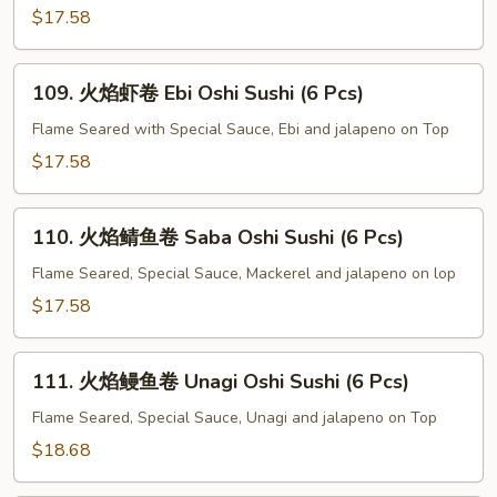
文
$17.58
鱼
卷
109.
109. 火焰虾卷 Ebi Oshi Sushi (6 Pcs)
Salmon
火
Oshi
焰
Flame Seared with Special Sauce, Ebi and jalapeno on Top
Sushi
虾
$17.58
(6
卷
Pcs)
Ebi
110.
Oshi
110. 火焰鲭鱼卷 Saba Oshi Sushi (6 Pcs)
火
Sushi
焰
Flame Seared, Special Sauce, Mackerel and jalapeno on lop
(6
鲭
$17.58
Pcs)
鱼
卷
111.
Saba
111. 火焰鳗鱼卷 Unagi Oshi Sushi (6 Pcs)
火
Oshi
焰
Flame Seared, Special Sauce, Unagi and jalapeno on Top
Sushi
鳗
$18.68
(6
鱼
Pcs)