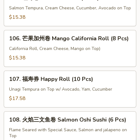
红
Pcs)
寿
Salmon Tempura, Cream Cheese, Cucumber, Avocado on Top
卷
$15.38
Red
Sushi
106.
Roll
106. 芒果加州卷 Mango California Roll (8 Pcs)
芒
(8
果
California Roll, Cream Cheese, Mango on Top)
Pcs)
加
$15.38
州
卷
107.
Mango
107. 福寿券 Happy Roll (10 Pcs)
福
California
寿
Unagi Tempura on Top w/ Avocado, Yam, Cucumber
Roll
券
$17.58
(8
Happy
Pcs)
Roll
108.
(10
108. 火焰三文鱼卷 Salmon Oshi Sushi (6 Pcs)
火
Pcs)
焰
Flame Seared with Special Sauce, Salmon and jalapeno on
Top
三