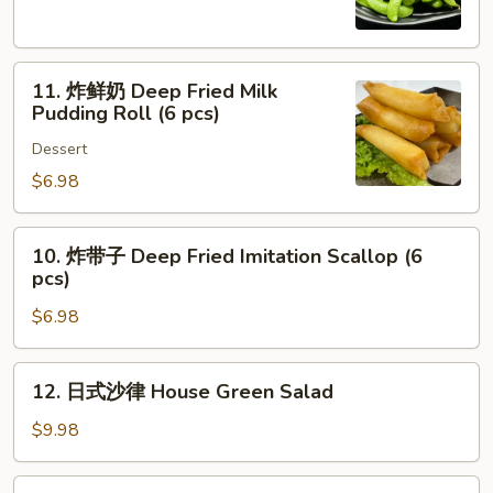
Edamame
11.
11. 炸鲜奶 Deep Fried Milk
炸
Pudding Roll (6 pcs)
鲜
Dessert
奶
Deep
$6.98
Fried
Milk
10.
10. 炸带子 Deep Fried Imitation Scallop (6
Pudding
炸
pcs)
Roll
带
(6
$6.98
子
pcs)
Deep
Fried
12.
12. 日式沙律 House Green Salad
Imitation
日
Scallop
式
$9.98
(6
沙
pcs)
律
13.