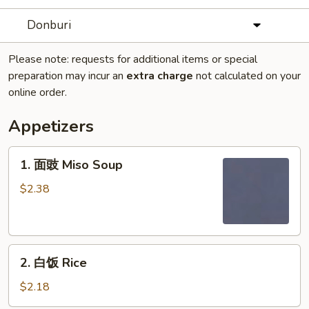
Donburi
Please note: requests for additional items or special
preparation may incur an
extra charge
not calculated on your
online order.
Appetizers
1.
1. 面豉 Miso Soup
面
豉
$2.38
Miso
Soup
2.
2. 白饭 Rice
白
饭
$2.18
Rice