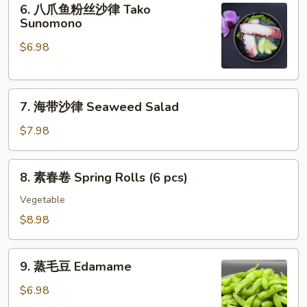
Ebi
6. 八爪鱼粉丝沙律 Tako
八
Sunomono
Sunomono
爪
$6.98
鱼
粉
丝
7.
沙
7. 海带沙律 Seaweed Salad
海
律
带
Tako
$7.98
沙
Sunomono
律
8.
8. 素春卷 Spring Rolls (6 pcs)
Seaweed
素
Salad
春
Vegetable
卷
$8.98
Spring
Rolls
9.
(6
9. 蒸毛豆 Edamame
蒸
pcs)
毛
$6.98
豆