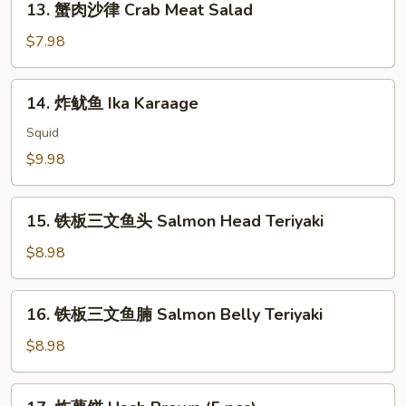
13. 蟹肉沙律 Crab Meat Salad
House
蟹
Green
肉
$7.98
Salad
沙
律
14.
14. 炸鱿鱼 Ika Karaage
Crab
炸
Meat
鱿
Squid
Salad
鱼
$9.98
Ika
Karaage
15.
15. 铁板三文鱼头 Salmon Head Teriyaki
铁
板
$8.98
三
文
16.
16. 铁板三文鱼腩 Salmon Belly Teriyaki
鱼
铁
头
板
$8.98
Salmon
三
Head
文
17.
Teriyaki