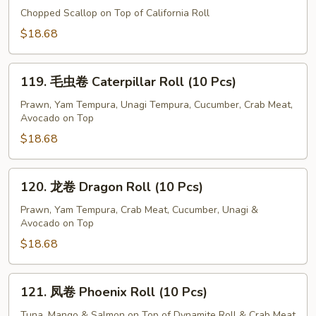
Pcs)
瑰
Chopped Scallop on Top of California Roll
卷
$18.68
Rose
Roll
119.
(10
119. 毛虫卷 Caterpillar Roll (10 Pcs)
毛
Pcs)
虫
Prawn, Yam Tempura, Unagi Tempura, Cucumber, Crab Meat,
Avocado on Top
卷
Caterpillar
$18.68
Roll
(10
120.
120. 龙卷 Dragon Roll (10 Pcs)
Pcs)
龙
卷
Prawn, Yam Tempura, Crab Meat, Cucumber, Unagi &
Avocado on Top
Dragon
Roll
$18.68
(10
Pcs)
121.
121. 凤卷 Phoenix Roll (10 Pcs)
凤
卷
Tuna, Mango & Salmon on Top of Dynamite Roll & Crab Meat