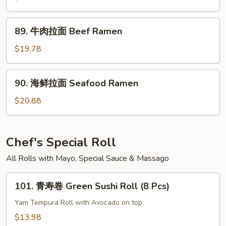
Udon
拉
面
89.
89. 牛肉拉面 Beef Ramen
Chicken
牛
Ramen
肉
$19.78
拉
面
90.
90. 海鲜拉面 Seafood Ramen
Beef
海
Ramen
鲜
$20.88
拉
面
Seafood
Chef's Special Roll
Ramen
All Rolls with Mayo, Special Sauce & Massago
101.
101. 青寿卷 Green Sushi Roll (8 Pcs)
青
寿
Yam Tempura Roll with Avocado on top
卷
$13.98