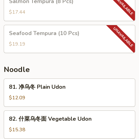
Salmon Tempura (8 Pcs)
罗
Tempura
Assorted
(8
$17.44
Tempura
Pcs)
(10
Seafood
pcs)
Seafood Tempura (10 Pcs)
Tempura
(10
$19.19
Pcs)
Noodle
81.
81. 净乌冬 Plain Udon
净
乌
$12.09
冬
Plain
82.
82. 什菜乌冬面 Vegetable Udon
Udon
什
菜
$15.38
乌