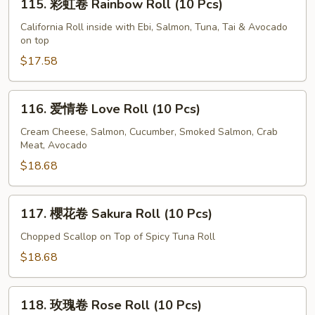
115. 彩虹卷 Rainbow Roll (10 Pcs)
Spicy
彩
Tuna
虹
California Roll inside with Ebi, Salmon, Tuna, Tai & Avocado
Roll
on top
卷
(10
Rainbow
$17.58
Pcs)
Roll
(10
116.
116. 爱情卷 Love Roll (10 Pcs)
Pcs)
爱
情
Cream Cheese, Salmon, Cucumber, Smoked Salmon, Crab
Meat, Avocado
卷
Love
$18.68
Roll
(10
117.
117. 櫻花卷 Sakura Roll (10 Pcs)
Pcs)
櫻
花
Chopped Scallop on Top of Spicy Tuna Roll
卷
$18.68
Sakura
Roll
118.
(10
118. 玫瑰卷 Rose Roll (10 Pcs)
玫