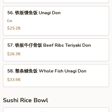
海
Fried
鲜
56.
Rice
56. 铁板馒鱼饭 Unagi Don
炒
铁
饭
板
Eel
Seafood
馒
$25.28
Fried
鱼
Rice
饭
57.
Unagi
57. 铁板牛仔骨饭 Beef Ribs Teriyaki Don
铁
Don
板
$26.38
牛
仔
58.
58. 整条鳗鱼饭 Whole Fish Unagi Don
骨
整
饭
条
$33.98
Beef
鳗
Ribs
鱼
Teriyaki
饭
Sushi Rice Bowl
Don
Whole
Fish
61.