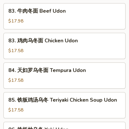
冬
83.
83. 牛肉冬面 Beef Udon
面
牛
Vegetable
肉
$17.98
Udon
冬
面
83.
83. 鸡肉乌冬面 Chicken Udon
Beef
鸡
Udon
肉
$17.58
乌
冬
84.
84. 天妇罗乌冬面 Tempura Udon
面
天
Chicken
妇
$17.58
Udon
罗
乌
85.
85. 铁板鸡汤乌冬 Teriyaki Chicken Soup Udon
冬
铁
面
板
$17.58
Tempura
鸡
Udon
汤
86.