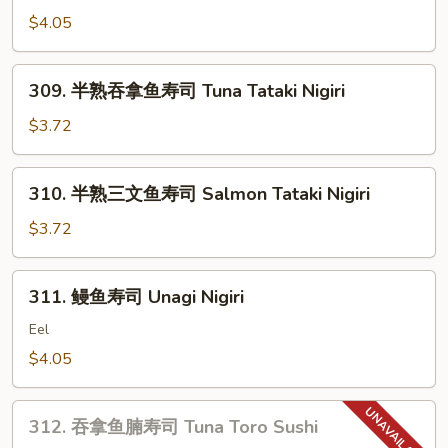
带
Smoked
$4.05
子
Salmon
+飞
Nigiri
鱼
309.
309. 半熟吞拿鱼寿司 Tuna Tataki Nigiri
子
半
寿
熟
$3.72
司
吞
Chopped
拿
310.
Scallop
310. 半熟三文鱼寿司 Salmon Tataki Nigiri
鱼
半
w.
寿
熟
$3.72
Tobiko
司
三
Nigiri
Tuna
文
311.
Tataki
311. 鳗鱼寿司 Unagi Nigiri
鱼
鳗
Nigiri
寿
鱼
Eel
司
寿
$4.05
Salmon
司
Tataki
Unagi
312.
Nigiri
Nigiri
312. 吞拿鱼腩寿司 Tuna Toro Sushi
吞