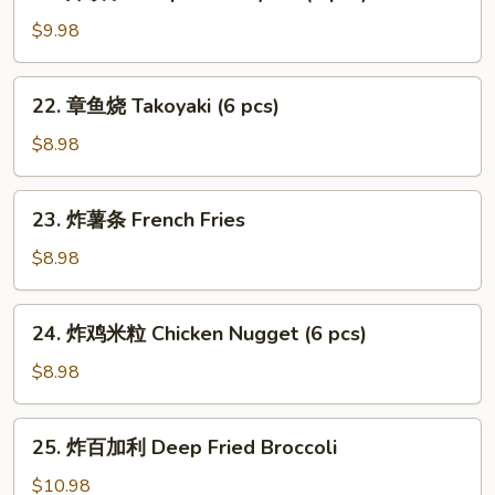
炸
饺
$9.98
子
Deep
22.
22. 章鱼烧 Takoyaki (6 pcs)
Fried
章
Gyoza
鱼
$8.98
(7
烧
pcs)
Takoyaki
23.
23. 炸薯条 French Fries
(6
炸
pcs)
薯
$8.98
条
French
24.
24. 炸鸡米粒 Chicken Nugget (6 pcs)
Fries
炸
鸡
$8.98
米
粒
25.
25. 炸百加利 Deep Fried Broccoli
Chicken
炸
Nugget
百
$10.98