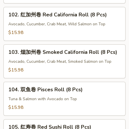
Green
Sushi
102.
Roll
102. 红加州卷 Red California Roll (8 Pcs)
红
(8
加
Avocado, Cucumber, Crab Meat, Wild Salmon on Top
Pcs)
州
$15.98
卷
Red
103.
California
103. 烟加州卷 Smoked California Roll (8 Pcs)
烟
Roll
加
Avocado, Cucumber, Crab Meat, Smoked Salmon on Top
(8
州
$15.98
Pcs)
卷
Smoked
104.
California
104. 双鱼卷 Pisces Roll (8 Pcs)
双
Roll
鱼
Tuna & Salmon with Avocado on Top
(8
卷
$15.98
Pcs)
Pisces
Roll
105.
(8
105. 红寿卷 Red Sushi Roll (8 Pcs)