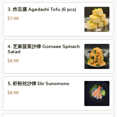
3.
3. 炸豆腐 Agedashi Tofu (6 pcs)
炸
豆
$7.98
腐
Agedashi
Tofu
4.
(6
4. 芝麻菠菜沙律 Gomaae Spinach
芝
pcs)
Salad
麻
$6.98
菠
菜
沙
5.
律
5. 虾粉丝沙律 Ebi Sunomono
虾
Gomaae
粉
Spinach
$6.98
丝
Salad
沙
律
6.