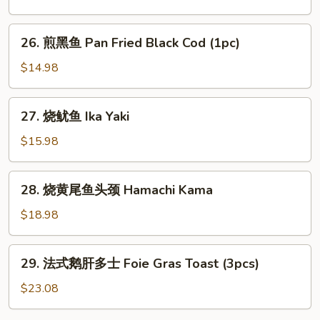
(6
加
pcs)
利
26.
26. 煎黑鱼 Pan Fried Black Cod (1pc)
Deep
煎
Fried
黑
$14.98
Broccoli
鱼
Pan
27.
27. 烧鱿鱼 Ika Yaki
Fried
烧
Black
鱿
$15.98
Cod
鱼
(1pc)
Ika
28.
28. 烧黄尾鱼头颈 Hamachi Kama
Yaki
烧
黄
$18.98
尾
鱼
29.
29. 法式鹅肝多士 Foie Gras Toast (3pcs)
头
法
颈
式
$23.08
Hamachi
鹅
Kama