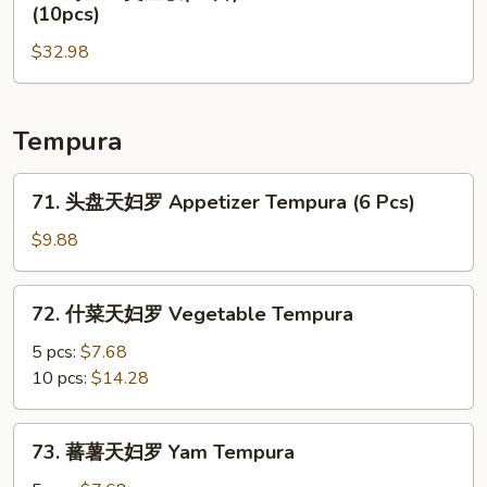
野
(10pcs)
Tuna
(12
生
&
片)
$32.98
三
Salmon
Chirashi
文
Don
Don
鱼
(10)
(12)
饭
Tempura
(10
片)
71.
71. 头盘天妇罗 Appetizer Tempura (6 Pcs)
Wild
头
Salmon
盘
$9.88
Don
天
(10pcs)
妇
72.
72. 什菜天妇罗 Vegetable Tempura
罗
什
Appetizer
菜
5 pcs:
$7.68
Tempura
天
10 pcs:
$14.28
(6
妇
Pcs)
罗
73.
73. 蕃薯天妇罗 Yam Tempura
Vegetable
蕃
Tempura