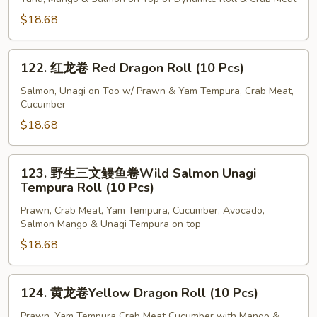
Phoenix
$18.68
Roll
(10
122.
Pcs)
122. 红龙卷 Red Dragon Roll (10 Pcs)
红
龙
Salmon, Unagi on Too w/ Prawn & Yam Tempura, Crab Meat,
Cucumber
卷
Red
$18.68
Dragon
Roll
123.
123. 野生三文鳗鱼卷Wild Salmon Unagi
(10
野
Tempura Roll (10 Pcs)
Pcs)
生
Prawn, Crab Meat, Yam Tempura, Cucumber, Avocado,
三
Salmon Mango & Unagi Tempura on top
文
$18.68
鳗
鱼
卷
124.
124. 黄龙卷Yellow Dragon Roll (10 Pcs)
Wild
黄
Salmon
龙
Prawn, Yam Tempura Crab Meat Cucumber with Mango &