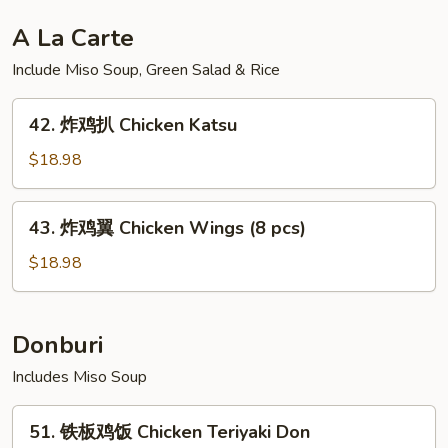
肝
多
A La Carte
士
Include Miso Soup, Green Salad & Rice
Foie
Gras
42.
Toast
42. 炸鸡扒 Chicken Katsu
炸
(3pcs)
鸡
$18.98
扒
Chicken
43.
43. 炸鸡翼 Chicken Wings (8 pcs)
Katsu
炸
鸡
$18.98
翼
Chicken
Wings
Donburi
(8
Includes Miso Soup
pcs)
51.
51. 铁板鸡饭 Chicken Teriyaki Don
铁