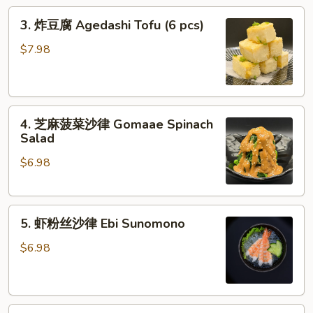
3.
3. 炸豆腐 Agedashi Tofu (6 pcs)
炸
豆
$7.98
腐
Agedashi
Tofu
4.
(6
4. 芝麻菠菜沙律 Gomaae Spinach
芝
pcs)
Salad
麻
$6.98
菠
菜
沙
5.
律
5. 虾粉丝沙律 Ebi Sunomono
虾
Gomaae
粉
Spinach
$6.98
丝
Salad
沙
律
6.