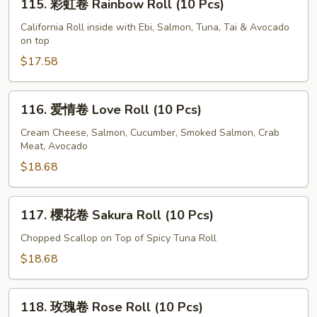
115. 彩虹卷 Rainbow Roll (10 Pcs)
Spicy
彩
Tuna
虹
California Roll inside with Ebi, Salmon, Tuna, Tai & Avocado
Roll
on top
卷
(10
Rainbow
$17.58
Pcs)
Roll
(10
116.
116. 爱情卷 Love Roll (10 Pcs)
Pcs)
爱
情
Cream Cheese, Salmon, Cucumber, Smoked Salmon, Crab
Meat, Avocado
卷
Love
$18.68
Roll
(10
117.
117. 櫻花卷 Sakura Roll (10 Pcs)
Pcs)
櫻
花
Chopped Scallop on Top of Spicy Tuna Roll
卷
$18.68
Sakura
Roll
118.
(10
118. 玫瑰卷 Rose Roll (10 Pcs)
玫