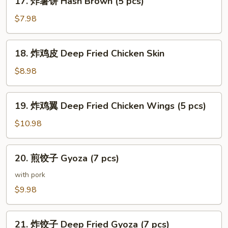
17. 炸薯饼 Hash Brown (5 pcs)
鱼
炸
腩
薯
$7.98
Salmon
饼
Belly
Hash
18.
Teriyaki
18. 炸鸡皮 Deep Fried Chicken Skin
Brown
炸
(5
鸡
$8.98
pcs)
皮
Deep
19.
19. 炸鸡翼 Deep Fried Chicken Wings (5 pcs)
Fried
炸
Chicken
鸡
$10.98
Skin
翼
Deep
20.
20. 煎饺子 Gyoza (7 pcs)
Fried
煎
Chicken
饺
with pork
Wings
子
$9.98
(5
Gyoza
pcs)
(7
21.
pcs)
21. 炸饺子 Deep Fried Gyoza (7 pcs)