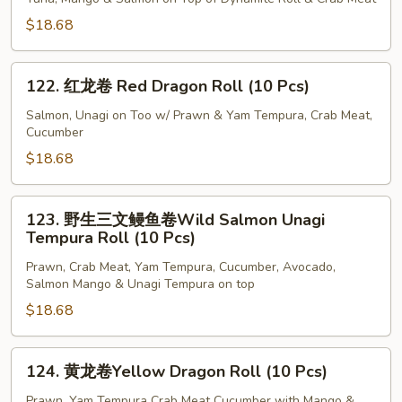
Phoenix
$18.68
Roll
(10
122.
Pcs)
122. 红龙卷 Red Dragon Roll (10 Pcs)
红
龙
Salmon, Unagi on Too w/ Prawn & Yam Tempura, Crab Meat,
Cucumber
卷
Red
$18.68
Dragon
Roll
123.
123. 野生三文鳗鱼卷Wild Salmon Unagi
(10
野
Tempura Roll (10 Pcs)
Pcs)
生
Prawn, Crab Meat, Yam Tempura, Cucumber, Avocado,
三
Salmon Mango & Unagi Tempura on top
文
$18.68
鳗
鱼
卷
124.
124. 黄龙卷Yellow Dragon Roll (10 Pcs)
Wild
黄
Salmon
龙
Prawn, Yam Tempura Crab Meat Cucumber with Mango &