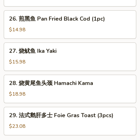
(6
加
pcs)
利
26.
26. 煎黑鱼 Pan Fried Black Cod (1pc)
Deep
煎
Fried
黑
$14.98
Broccoli
鱼
Pan
27.
27. 烧鱿鱼 Ika Yaki
Fried
烧
Black
鱿
$15.98
Cod
鱼
(1pc)
Ika
28.
28. 烧黄尾鱼头颈 Hamachi Kama
Yaki
烧
黄
$18.98
尾
鱼
29.
29. 法式鹅肝多士 Foie Gras Toast (3pcs)
头
法
颈
式
$23.08
Hamachi
鹅
Kama