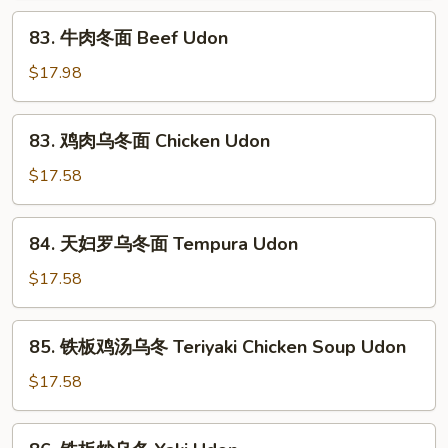
冬
83.
83. 牛肉冬面 Beef Udon
面
牛
Vegetable
肉
$17.98
Udon
冬
面
83.
83. 鸡肉乌冬面 Chicken Udon
Beef
鸡
Udon
肉
$17.58
乌
冬
84.
84. 天妇罗乌冬面 Tempura Udon
面
天
Chicken
妇
$17.58
Udon
罗
乌
85.
85. 铁板鸡汤乌冬 Teriyaki Chicken Soup Udon
冬
铁
面
板
$17.58
Tempura
鸡
Udon
汤
86.