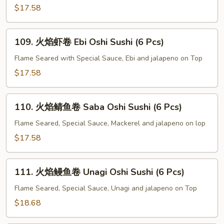
文
$17.58
鱼
卷
109.
109. 火焰虾卷 Ebi Oshi Sushi (6 Pcs)
Salmon
火
Oshi
焰
Flame Seared with Special Sauce, Ebi and jalapeno on Top
Sushi
虾
$17.58
(6
卷
Pcs)
Ebi
110.
Oshi
110. 火焰鲭鱼卷 Saba Oshi Sushi (6 Pcs)
火
Sushi
焰
Flame Seared, Special Sauce, Mackerel and jalapeno on lop
(6
鲭
$17.58
Pcs)
鱼
卷
111.
Saba
111. 火焰鳗鱼卷 Unagi Oshi Sushi (6 Pcs)
火
Oshi
焰
Flame Seared, Special Sauce, Unagi and jalapeno on Top
Sushi
鳗
$18.68
(6
鱼
Pcs)