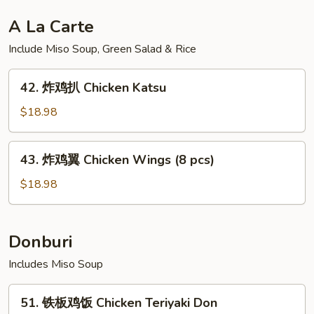
肝
多
A La Carte
士
Include Miso Soup, Green Salad & Rice
Foie
Gras
42.
Toast
42. 炸鸡扒 Chicken Katsu
炸
(3pcs)
鸡
$18.98
扒
Chicken
43.
43. 炸鸡翼 Chicken Wings (8 pcs)
Katsu
炸
鸡
$18.98
翼
Chicken
Wings
Donburi
(8
Includes Miso Soup
pcs)
51.
51. 铁板鸡饭 Chicken Teriyaki Don
铁