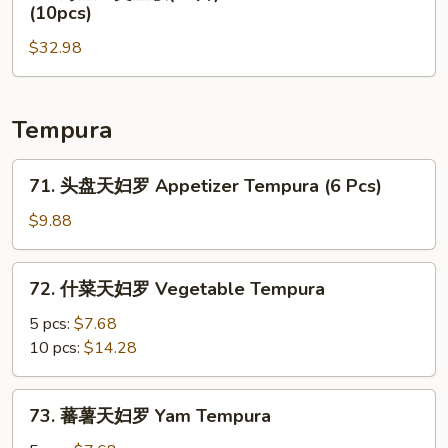
野
(10pcs)
Tuna
(12
生
&
片)
$32.98
三
Salmon
Chirashi
文
Don
Don
鱼
(10)
(12)
饭
Tempura
(10
片)
71.
71. 头盘天妇罗 Appetizer Tempura (6 Pcs)
Wild
头
Salmon
盘
$9.88
Don
天
(10pcs)
妇
72.
72. 什菜天妇罗 Vegetable Tempura
罗
什
Appetizer
菜
5 pcs:
$7.68
Tempura
天
10 pcs:
$14.28
(6
妇
Pcs)
罗
73.
73. 蕃薯天妇罗 Yam Tempura
Vegetable
蕃
Tempura