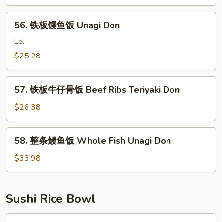
海
Fried
鲜
56.
Rice
56. 铁板馒鱼饭 Unagi Don
炒
铁
饭
板
Eel
Seafood
馒
$25.28
Fried
鱼
Rice
饭
57.
Unagi
57. 铁板牛仔骨饭 Beef Ribs Teriyaki Don
铁
Don
板
$26.38
牛
仔
58.
58. 整条鳗鱼饭 Whole Fish Unagi Don
骨
整
饭
条
$33.98
Beef
鳗
Ribs
鱼
Teriyaki
饭
Sushi Rice Bowl
Don
Whole
Fish
61.