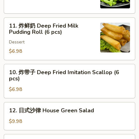
Edamame
11.
11. 炸鲜奶 Deep Fried Milk
炸
Pudding Roll (6 pcs)
鲜
Dessert
奶
Deep
$6.98
Fried
Milk
10.
10. 炸带子 Deep Fried Imitation Scallop (6
Pudding
炸
pcs)
Roll
带
(6
$6.98
子
pcs)
Deep
Fried
12.
12. 日式沙律 House Green Salad
Imitation
日
Scallop
式
$9.98
(6
沙
pcs)
律
13.