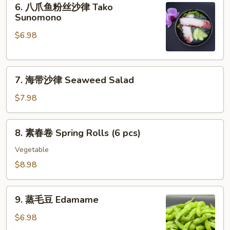
Ebi
6. 八爪鱼粉丝沙律 Tako
八
Sunomono
Sunomono
爪
$6.98
鱼
粉
丝
7.
沙
7. 海带沙律 Seaweed Salad
海
律
带
Tako
$7.98
沙
Sunomono
律
8.
8. 素春卷 Spring Rolls (6 pcs)
Seaweed
素
Salad
春
Vegetable
卷
$8.98
Spring
Rolls
9.
(6
9. 蒸毛豆 Edamame
蒸
pcs)
毛
$6.98
豆