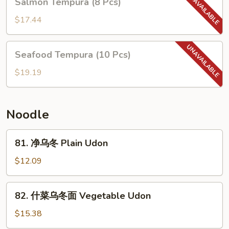
Salmon Tempura (8 Pcs)
罗
Tempura
Assorted
(8
$17.44
Tempura
Pcs)
(10
Seafood
pcs)
Seafood Tempura (10 Pcs)
Tempura
(10
$19.19
Pcs)
Noodle
81.
81. 净乌冬 Plain Udon
净
乌
$12.09
冬
Plain
82.
82. 什菜乌冬面 Vegetable Udon
Udon
什
菜
$15.38
乌