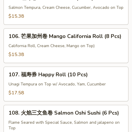
红
Pcs)
寿
Salmon Tempura, Cream Cheese, Cucumber, Avocado on Top
卷
$15.38
Red
Sushi
106.
Roll
106. 芒果加州卷 Mango California Roll (8 Pcs)
芒
(8
果
California Roll, Cream Cheese, Mango on Top)
Pcs)
加
$15.38
州
卷
107.
Mango
107. 福寿券 Happy Roll (10 Pcs)
福
California
寿
Unagi Tempura on Top w/ Avocado, Yam, Cucumber
Roll
券
$17.58
(8
Happy
Pcs)
Roll
108.
(10
108. 火焰三文鱼卷 Salmon Oshi Sushi (6 Pcs)
火
Pcs)
焰
Flame Seared with Special Sauce, Salmon and jalapeno on
Top
三