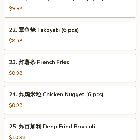
炸
饺
$9.98
子
Deep
22.
22. 章鱼烧 Takoyaki (6 pcs)
Fried
章
Gyoza
鱼
$8.98
(7
烧
pcs)
Takoyaki
23.
23. 炸薯条 French Fries
(6
炸
pcs)
薯
$8.98
条
French
24.
24. 炸鸡米粒 Chicken Nugget (6 pcs)
Fries
炸
鸡
$8.98
米
粒
25.
25. 炸百加利 Deep Fried Broccoli
Chicken
炸
Nugget
百
$10.98