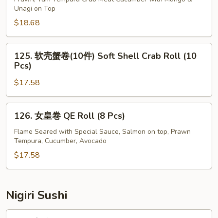
Unagi on Top
Unagi
卷
Tempura
Yellow
$18.68
Roll
Dragon
(10
Roll
125.
125. 软壳蟹卷(10件) Soft Shell Crab Roll (10
Pcs)
(10
软
Pcs)
Pcs)
壳
$17.58
蟹
卷
(10
126.
126. 女皇卷 QE Roll (8 Pcs)
件)
女
Soft
皇
Flame Seared with Special Sauce, Salmon on top, Prawn
Tempura, Cucumber, Avocado
Shell
卷
Crab
QE
$17.58
Roll
Roll
(10
(8
Pcs)
Pcs)
Nigiri Sushi
291.