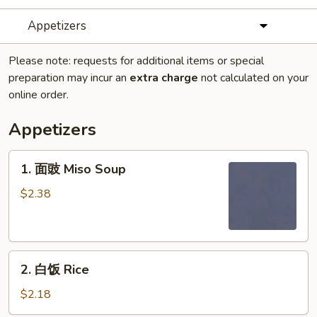
Appetizers
Please note: requests for additional items or special
preparation may incur an
extra charge
not calculated on your
online order.
Appetizers
1.
1. 面豉 Miso Soup
面
豉
$2.38
Miso
Soup
2.
2. 白饭 Rice
白
饭
$2.18
Rice