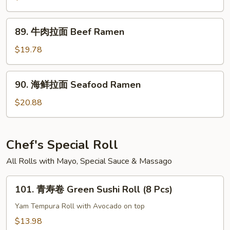
Udon
拉
面
89.
89. 牛肉拉面 Beef Ramen
Chicken
牛
Ramen
肉
$19.78
拉
面
90.
90. 海鲜拉面 Seafood Ramen
Beef
海
Ramen
鲜
$20.88
拉
面
Seafood
Chef's Special Roll
Ramen
All Rolls with Mayo, Special Sauce & Massago
101.
101. 青寿卷 Green Sushi Roll (8 Pcs)
青
寿
Yam Tempura Roll with Avocado on top
卷
$13.98