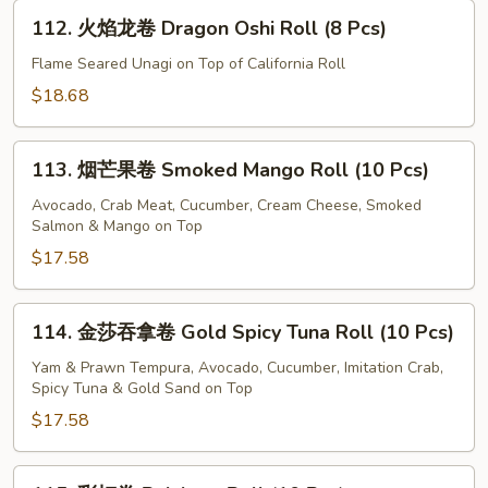
卷
112.
Unagi
112. 火焰龙卷 Dragon Oshi Roll (8 Pcs)
火
Oshi
焰
Flame Seared Unagi on Top of California Roll
Sushi
龙
$18.68
(6
卷
Pcs)
Dragon
113.
Oshi
113. 烟芒果卷 Smoked Mango Roll (10 Pcs)
烟
Roll
芒
Avocado, Crab Meat, Cucumber, Cream Cheese, Smoked
(8
Salmon & Mango on Top
果
Pcs)
卷
$17.58
Smoked
Mango
114.
114. 金莎吞拿卷 Gold Spicy Tuna Roll (10 Pcs)
Roll
金
(10
莎
Yam & Prawn Tempura, Avocado, Cucumber, Imitation Crab,
Pcs)
Spicy Tuna & Gold Sand on Top
吞
拿
$17.58
卷
Gold
115.