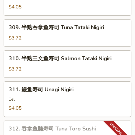
带
Smoked
$4.05
子
Salmon
+飞
Nigiri
鱼
309.
309. 半熟吞拿鱼寿司 Tuna Tataki Nigiri
子
半
寿
熟
$3.72
司
吞
Chopped
拿
310.
Scallop
310. 半熟三文鱼寿司 Salmon Tataki Nigiri
鱼
半
w.
寿
熟
$3.72
Tobiko
司
三
Nigiri
Tuna
文
311.
Tataki
311. 鳗鱼寿司 Unagi Nigiri
鱼
鳗
Nigiri
寿
鱼
Eel
司
寿
$4.05
Salmon
司
Tataki
Unagi
312.
Nigiri
Nigiri
312. 吞拿鱼腩寿司 Tuna Toro Sushi
吞