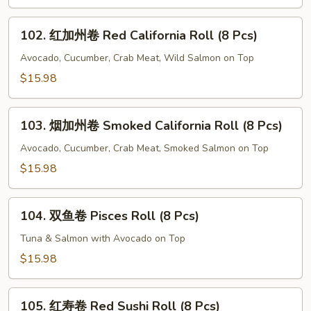
Green
Sushi
102.
Roll
102. 红加州卷 Red California Roll (8 Pcs)
红
(8
加
Avocado, Cucumber, Crab Meat, Wild Salmon on Top
Pcs)
州
$15.98
卷
Red
103.
California
103. 烟加州卷 Smoked California Roll (8 Pcs)
烟
Roll
加
Avocado, Cucumber, Crab Meat, Smoked Salmon on Top
(8
州
$15.98
Pcs)
卷
Smoked
104.
California
104. 双鱼卷 Pisces Roll (8 Pcs)
双
Roll
鱼
Tuna & Salmon with Avocado on Top
(8
卷
$15.98
Pcs)
Pisces
Roll
105.
(8
105. 红寿卷 Red Sushi Roll (8 Pcs)