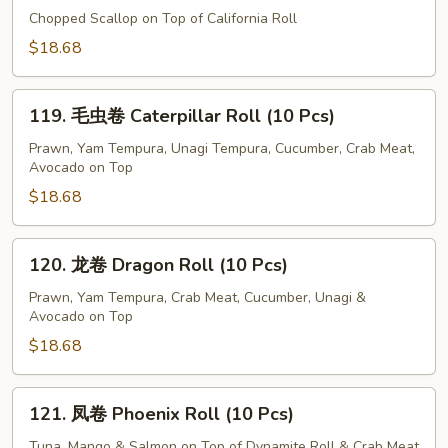
Pcs)
瑰
Chopped Scallop on Top of California Roll
卷
$18.68
Rose
Roll
119.
(10
119. 毛虫卷 Caterpillar Roll (10 Pcs)
毛
Pcs)
虫
Prawn, Yam Tempura, Unagi Tempura, Cucumber, Crab Meat,
Avocado on Top
卷
Caterpillar
$18.68
Roll
(10
120.
120. 龙卷 Dragon Roll (10 Pcs)
Pcs)
龙
卷
Prawn, Yam Tempura, Crab Meat, Cucumber, Unagi &
Avocado on Top
Dragon
Roll
$18.68
(10
Pcs)
121.
121. 凤卷 Phoenix Roll (10 Pcs)
凤
卷
Tuna, Mango & Salmon on Top of Dynamite Roll & Crab Meat