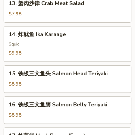
13. 蟹肉沙律 Crab Meat Salad
House
蟹
Green
肉
$7.98
Salad
沙
律
14.
14. 炸鱿鱼 Ika Karaage
Crab
炸
Meat
鱿
Squid
Salad
鱼
$9.98
Ika
Karaage
15.
15. 铁板三文鱼头 Salmon Head Teriyaki
铁
板
$8.98
三
文
16.
16. 铁板三文鱼腩 Salmon Belly Teriyaki
鱼
铁
头
板
$8.98
Salmon
三
Head
文
17.
Teriyaki