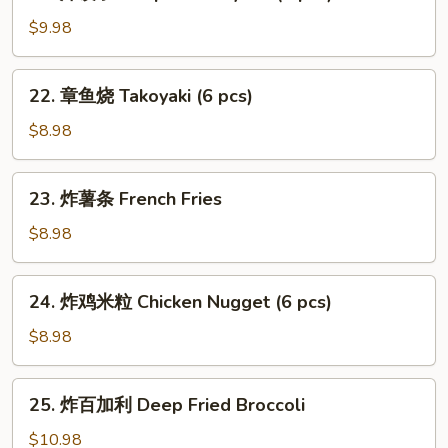
炸
饺
$9.98
子
Deep
22.
22. 章鱼烧 Takoyaki (6 pcs)
Fried
章
Gyoza
鱼
$8.98
(7
烧
pcs)
Takoyaki
23.
23. 炸薯条 French Fries
(6
炸
pcs)
薯
$8.98
条
French
24.
24. 炸鸡米粒 Chicken Nugget (6 pcs)
Fries
炸
鸡
$8.98
米
粒
25.
25. 炸百加利 Deep Fried Broccoli
Chicken
炸
Nugget
百
$10.98