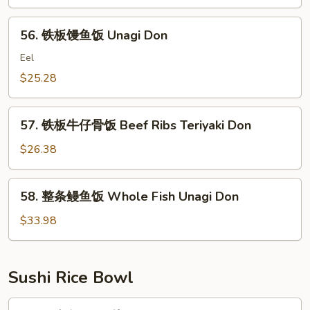
海
Fried
鲜
56.
Rice
56. 铁板馒鱼饭 Unagi Don
炒
铁
饭
板
Eel
Seafood
馒
$25.28
Fried
鱼
Rice
饭
57.
Unagi
57. 铁板牛仔骨饭 Beef Ribs Teriyaki Don
铁
Don
板
$26.38
牛
仔
58.
58. 整条鳗鱼饭 Whole Fish Unagi Don
骨
整
饭
条
$33.98
Beef
鳗
Ribs
鱼
Teriyaki
饭
Sushi Rice Bowl
Don
Whole
Fish
61.