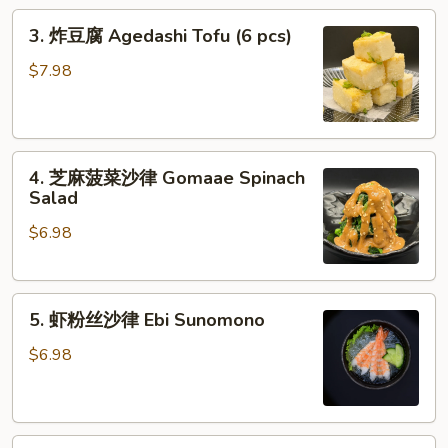
3.
3. 炸豆腐 Agedashi Tofu (6 pcs)
炸
豆
$7.98
腐
Agedashi
Tofu
4.
(6
4. 芝麻菠菜沙律 Gomaae Spinach
芝
pcs)
Salad
麻
$6.98
菠
菜
沙
5.
律
5. 虾粉丝沙律 Ebi Sunomono
虾
Gomaae
粉
Spinach
$6.98
丝
Salad
沙
律
6.