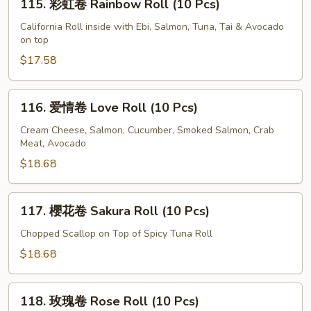
115. 彩虹卷 Rainbow Roll (10 Pcs)
Spicy
彩
Tuna
虹
California Roll inside with Ebi, Salmon, Tuna, Tai & Avocado
Roll
on top
卷
(10
Rainbow
$17.58
Pcs)
Roll
(10
116.
116. 爱情卷 Love Roll (10 Pcs)
Pcs)
爱
情
Cream Cheese, Salmon, Cucumber, Smoked Salmon, Crab
Meat, Avocado
卷
Love
$18.68
Roll
(10
117.
117. 櫻花卷 Sakura Roll (10 Pcs)
Pcs)
櫻
花
Chopped Scallop on Top of Spicy Tuna Roll
卷
$18.68
Sakura
Roll
118.
(10
118. 玫瑰卷 Rose Roll (10 Pcs)
玫