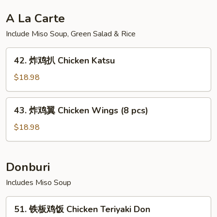
肝
多
A La Carte
士
Include Miso Soup, Green Salad & Rice
Foie
Gras
42.
Toast
42. 炸鸡扒 Chicken Katsu
炸
(3pcs)
鸡
$18.98
扒
Chicken
43.
43. 炸鸡翼 Chicken Wings (8 pcs)
Katsu
炸
鸡
$18.98
翼
Chicken
Wings
Donburi
(8
Includes Miso Soup
pcs)
51.
51. 铁板鸡饭 Chicken Teriyaki Don
铁