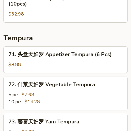
野
(10pcs)
Tuna
(12
生
&
片)
$32.98
三
Salmon
Chirashi
文
Don
Don
鱼
(10)
(12)
饭
Tempura
(10
片)
71.
71. 头盘天妇罗 Appetizer Tempura (6 Pcs)
Wild
头
Salmon
盘
$9.88
Don
天
(10pcs)
妇
72.
72. 什菜天妇罗 Vegetable Tempura
罗
什
Appetizer
菜
5 pcs:
$7.68
Tempura
天
10 pcs:
$14.28
(6
妇
Pcs)
罗
73.
73. 蕃薯天妇罗 Yam Tempura
Vegetable
蕃
Tempura