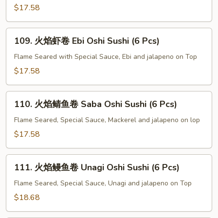
文
$17.58
鱼
卷
109.
109. 火焰虾卷 Ebi Oshi Sushi (6 Pcs)
Salmon
火
Oshi
焰
Flame Seared with Special Sauce, Ebi and jalapeno on Top
Sushi
虾
$17.58
(6
卷
Pcs)
Ebi
110.
Oshi
110. 火焰鲭鱼卷 Saba Oshi Sushi (6 Pcs)
火
Sushi
焰
Flame Seared, Special Sauce, Mackerel and jalapeno on lop
(6
鲭
$17.58
Pcs)
鱼
卷
111.
Saba
111. 火焰鳗鱼卷 Unagi Oshi Sushi (6 Pcs)
火
Oshi
焰
Flame Seared, Special Sauce, Unagi and jalapeno on Top
Sushi
鳗
$18.68
(6
鱼
Pcs)