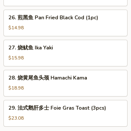
(6
加
pcs)
利
26.
26. 煎黑鱼 Pan Fried Black Cod (1pc)
Deep
煎
Fried
黑
$14.98
Broccoli
鱼
Pan
27.
27. 烧鱿鱼 Ika Yaki
Fried
烧
Black
鱿
$15.98
Cod
鱼
(1pc)
Ika
28.
28. 烧黄尾鱼头颈 Hamachi Kama
Yaki
烧
黄
$18.98
尾
鱼
29.
29. 法式鹅肝多士 Foie Gras Toast (3pcs)
头
法
颈
式
$23.08
Hamachi
鹅
Kama