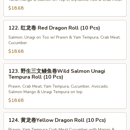
Phoenix
$18.68
Roll
(10
122.
Pcs)
122. 红龙卷 Red Dragon Roll (10 Pcs)
红
龙
Salmon, Unagi on Too w/ Prawn & Yam Tempura, Crab Meat,
Cucumber
卷
Red
$18.68
Dragon
Roll
123.
123. 野生三文鳗鱼卷Wild Salmon Unagi
(10
野
Tempura Roll (10 Pcs)
Pcs)
生
Prawn, Crab Meat, Yam Tempura, Cucumber, Avocado,
三
Salmon Mango & Unagi Tempura on top
文
$18.68
鳗
鱼
卷
124.
124. 黄龙卷Yellow Dragon Roll (10 Pcs)
Wild
黄
Salmon
龙
Prawn, Yam Tempura Crab Meat Cucumber with Mango &