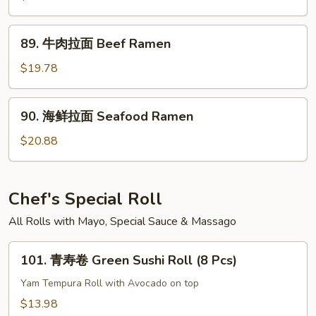
Udon
拉
面
89.
89. 牛肉拉面 Beef Ramen
Chicken
牛
Ramen
肉
$19.78
拉
面
90.
90. 海鲜拉面 Seafood Ramen
Beef
海
Ramen
鲜
$20.88
拉
面
Seafood
Chef's Special Roll
Ramen
All Rolls with Mayo, Special Sauce & Massago
101.
101. 青寿卷 Green Sushi Roll (8 Pcs)
青
寿
Yam Tempura Roll with Avocado on top
卷
$13.98