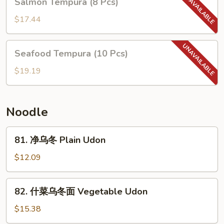
Salmon Tempura (8 Pcs)
罗
Tempura
Assorted
(8
$17.44
Tempura
Pcs)
(10
Seafood
pcs)
Seafood Tempura (10 Pcs)
Tempura
(10
$19.19
Pcs)
Noodle
81.
81. 净乌冬 Plain Udon
净
乌
$12.09
冬
Plain
82.
82. 什菜乌冬面 Vegetable Udon
Udon
什
菜
$15.38
乌