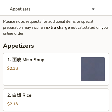
Appetizers
Please note: requests for additional items or special
preparation may incur an
extra charge
not calculated on your
online order.
Appetizers
1.
1. 面豉 Miso Soup
面
豉
$2.38
Miso
Soup
2.
2. 白饭 Rice
白
饭
$2.18
Rice