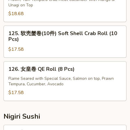
Unagi on Top
Unagi
卷
Tempura
Yellow
$18.68
Roll
Dragon
(10
Roll
125.
125. 软壳蟹卷(10件) Soft Shell Crab Roll (10
Pcs)
(10
软
Pcs)
Pcs)
壳
$17.58
蟹
卷
(10
126.
126. 女皇卷 QE Roll (8 Pcs)
件)
女
Soft
皇
Flame Seared with Special Sauce, Salmon on top, Prawn
Tempura, Cucumber, Avocado
Shell
卷
Crab
QE
$17.58
Roll
Roll
(10
(8
Pcs)
Pcs)
Nigiri Sushi
291.