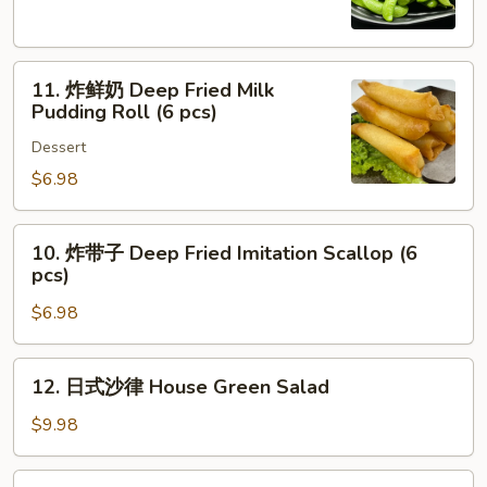
Edamame
11.
11. 炸鲜奶 Deep Fried Milk
炸
Pudding Roll (6 pcs)
鲜
Dessert
奶
Deep
$6.98
Fried
Milk
10.
10. 炸带子 Deep Fried Imitation Scallop (6
Pudding
炸
pcs)
Roll
带
(6
$6.98
子
pcs)
Deep
Fried
12.
12. 日式沙律 House Green Salad
Imitation
日
Scallop
式
$9.98
(6
沙
pcs)
律
13.