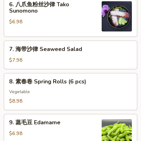
Ebi
6. 八爪鱼粉丝沙律 Tako
八
Sunomono
Sunomono
爪
$6.98
鱼
粉
丝
7.
沙
7. 海带沙律 Seaweed Salad
海
律
带
Tako
$7.98
沙
Sunomono
律
8.
8. 素春卷 Spring Rolls (6 pcs)
Seaweed
素
Salad
春
Vegetable
卷
$8.98
Spring
Rolls
9.
(6
9. 蒸毛豆 Edamame
蒸
pcs)
毛
$6.98
豆