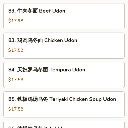
冬
83.
83. 牛肉冬面 Beef Udon
面
牛
Vegetable
肉
$17.98
Udon
冬
面
83.
83. 鸡肉乌冬面 Chicken Udon
Beef
鸡
Udon
肉
$17.58
乌
冬
84.
84. 天妇罗乌冬面 Tempura Udon
面
天
Chicken
妇
$17.58
Udon
罗
乌
85.
85. 铁板鸡汤乌冬 Teriyaki Chicken Soup Udon
冬
铁
面
板
$17.58
Tempura
鸡
Udon
汤
86.