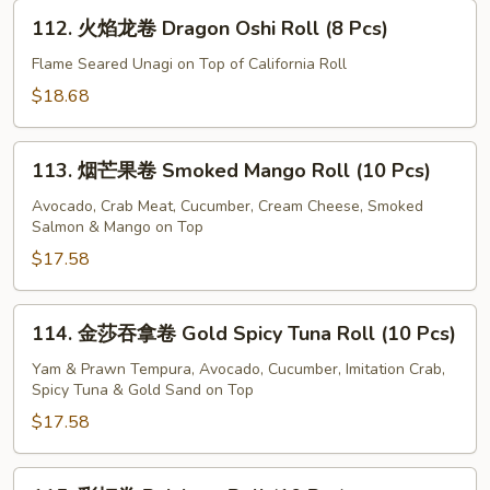
卷
112.
Unagi
112. 火焰龙卷 Dragon Oshi Roll (8 Pcs)
火
Oshi
焰
Flame Seared Unagi on Top of California Roll
Sushi
龙
$18.68
(6
卷
Pcs)
Dragon
113.
Oshi
113. 烟芒果卷 Smoked Mango Roll (10 Pcs)
烟
Roll
芒
Avocado, Crab Meat, Cucumber, Cream Cheese, Smoked
(8
Salmon & Mango on Top
果
Pcs)
卷
$17.58
Smoked
Mango
114.
114. 金莎吞拿卷 Gold Spicy Tuna Roll (10 Pcs)
Roll
金
(10
莎
Yam & Prawn Tempura, Avocado, Cucumber, Imitation Crab,
Pcs)
Spicy Tuna & Gold Sand on Top
吞
拿
$17.58
卷
Gold
115.