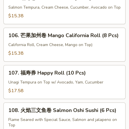
红
Pcs)
寿
Salmon Tempura, Cream Cheese, Cucumber, Avocado on Top
卷
$15.38
Red
Sushi
106.
Roll
106. 芒果加州卷 Mango California Roll (8 Pcs)
芒
(8
果
California Roll, Cream Cheese, Mango on Top)
Pcs)
加
$15.38
州
卷
107.
Mango
107. 福寿券 Happy Roll (10 Pcs)
福
California
寿
Unagi Tempura on Top w/ Avocado, Yam, Cucumber
Roll
券
$17.58
(8
Happy
Pcs)
Roll
108.
(10
108. 火焰三文鱼卷 Salmon Oshi Sushi (6 Pcs)
火
Pcs)
焰
Flame Seared with Special Sauce, Salmon and jalapeno on
Top
三