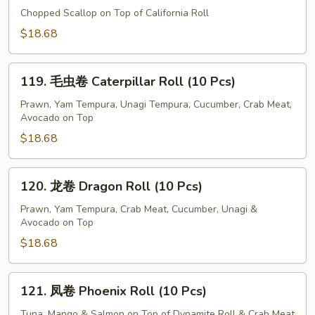
Pcs)
瑰
Chopped Scallop on Top of California Roll
卷
$18.68
Rose
Roll
119.
(10
119. 毛虫卷 Caterpillar Roll (10 Pcs)
毛
Pcs)
虫
Prawn, Yam Tempura, Unagi Tempura, Cucumber, Crab Meat,
Avocado on Top
卷
Caterpillar
$18.68
Roll
(10
120.
120. 龙卷 Dragon Roll (10 Pcs)
Pcs)
龙
卷
Prawn, Yam Tempura, Crab Meat, Cucumber, Unagi &
Avocado on Top
Dragon
Roll
$18.68
(10
Pcs)
121.
121. 凤卷 Phoenix Roll (10 Pcs)
凤
卷
Tuna, Mango & Salmon on Top of Dynamite Roll & Crab Meat