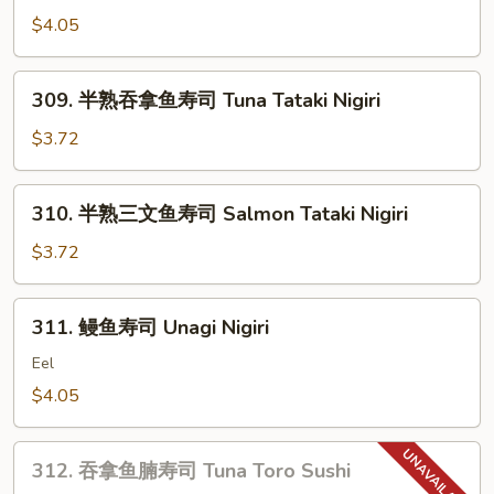
带
Smoked
$4.05
子
Salmon
+飞
Nigiri
鱼
309.
309. 半熟吞拿鱼寿司 Tuna Tataki Nigiri
子
半
寿
熟
$3.72
司
吞
Chopped
拿
310.
Scallop
310. 半熟三文鱼寿司 Salmon Tataki Nigiri
鱼
半
w.
寿
熟
$3.72
Tobiko
司
三
Nigiri
Tuna
文
311.
Tataki
311. 鳗鱼寿司 Unagi Nigiri
鱼
鳗
Nigiri
寿
鱼
Eel
司
寿
$4.05
Salmon
司
Tataki
Unagi
312.
Nigiri
Nigiri
312. 吞拿鱼腩寿司 Tuna Toro Sushi
吞