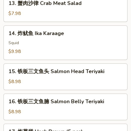
13. 蟹肉沙律 Crab Meat Salad
House
蟹
Green
肉
$7.98
Salad
沙
律
14.
14. 炸鱿鱼 Ika Karaage
Crab
炸
Meat
鱿
Squid
Salad
鱼
$9.98
Ika
Karaage
15.
15. 铁板三文鱼头 Salmon Head Teriyaki
铁
板
$8.98
三
文
16.
16. 铁板三文鱼腩 Salmon Belly Teriyaki
鱼
铁
头
板
$8.98
Salmon
三
Head
文
17.
Teriyaki