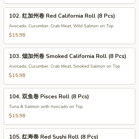
Green
Sushi
102.
Roll
102. 红加州卷 Red California Roll (8 Pcs)
红
(8
加
Avocado, Cucumber, Crab Meat, Wild Salmon on Top
Pcs)
州
$15.98
卷
Red
103.
California
103. 烟加州卷 Smoked California Roll (8 Pcs)
烟
Roll
加
Avocado, Cucumber, Crab Meat, Smoked Salmon on Top
(8
州
$15.98
Pcs)
卷
Smoked
104.
California
104. 双鱼卷 Pisces Roll (8 Pcs)
双
Roll
鱼
Tuna & Salmon with Avocado on Top
(8
卷
$15.98
Pcs)
Pisces
Roll
105.
(8
105. 红寿卷 Red Sushi Roll (8 Pcs)