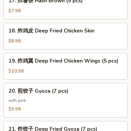
17. 炸薯饼 Hash Brown (5 pcs)
鱼
炸
腩
薯
$7.98
Salmon
饼
Belly
Hash
18.
Teriyaki
18. 炸鸡皮 Deep Fried Chicken Skin
Brown
炸
(5
鸡
$8.98
pcs)
皮
Deep
19.
19. 炸鸡翼 Deep Fried Chicken Wings (5 pcs)
Fried
炸
Chicken
鸡
$10.98
Skin
翼
Deep
20.
20. 煎饺子 Gyoza (7 pcs)
Fried
煎
Chicken
饺
with pork
Wings
子
$9.98
(5
Gyoza
pcs)
(7
21.
pcs)
21. 炸饺子 Deep Fried Gyoza (7 pcs)