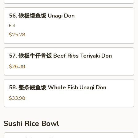
海
Fried
鲜
56.
Rice
56. 铁板馒鱼饭 Unagi Don
炒
铁
饭
板
Eel
Seafood
馒
$25.28
Fried
鱼
Rice
饭
57.
Unagi
57. 铁板牛仔骨饭 Beef Ribs Teriyaki Don
铁
Don
板
$26.38
牛
仔
58.
58. 整条鳗鱼饭 Whole Fish Unagi Don
骨
整
饭
条
$33.98
Beef
鳗
Ribs
鱼
Teriyaki
饭
Sushi Rice Bowl
Don
Whole
Fish
61.