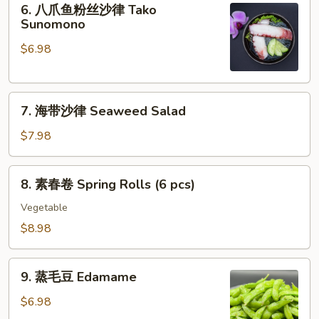
Ebi
6. 八爪鱼粉丝沙律 Tako
八
Sunomono
Sunomono
爪
$6.98
鱼
粉
丝
7.
沙
7. 海带沙律 Seaweed Salad
海
律
带
Tako
$7.98
沙
Sunomono
律
8.
8. 素春卷 Spring Rolls (6 pcs)
Seaweed
素
Salad
春
Vegetable
卷
$8.98
Spring
Rolls
9.
(6
9. 蒸毛豆 Edamame
蒸
pcs)
毛
$6.98
豆