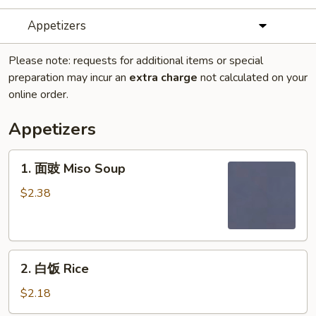
Appetizers
Please note: requests for additional items or special
preparation may incur an
extra charge
not calculated on your
online order.
Appetizers
1.
1. 面豉 Miso Soup
面
豉
$2.38
Miso
Soup
2.
2. 白饭 Rice
白
饭
$2.18
Rice