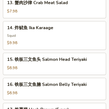
13. 蟹肉沙律 Crab Meat Salad
House
蟹
Green
肉
$7.98
Salad
沙
律
14.
14. 炸鱿鱼 Ika Karaage
Crab
炸
Meat
鱿
Squid
Salad
鱼
$9.98
Ika
Karaage
15.
15. 铁板三文鱼头 Salmon Head Teriyaki
铁
板
$8.98
三
文
16.
16. 铁板三文鱼腩 Salmon Belly Teriyaki
鱼
铁
头
板
$8.98
Salmon
三
Head
文
17.
Teriyaki