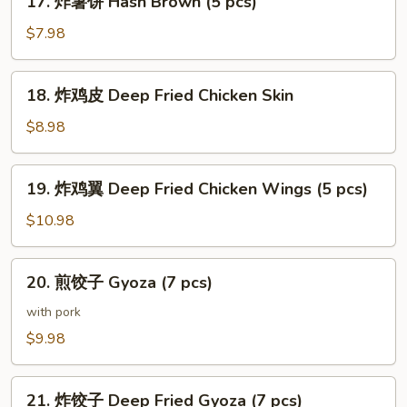
17. 炸薯饼 Hash Brown (5 pcs)
鱼
炸
腩
薯
$7.98
Salmon
饼
Belly
Hash
18.
Teriyaki
18. 炸鸡皮 Deep Fried Chicken Skin
Brown
炸
(5
鸡
$8.98
pcs)
皮
Deep
19.
19. 炸鸡翼 Deep Fried Chicken Wings (5 pcs)
Fried
炸
Chicken
鸡
$10.98
Skin
翼
Deep
20.
20. 煎饺子 Gyoza (7 pcs)
Fried
煎
Chicken
饺
with pork
Wings
子
$9.98
(5
Gyoza
pcs)
(7
21.
pcs)
21. 炸饺子 Deep Fried Gyoza (7 pcs)