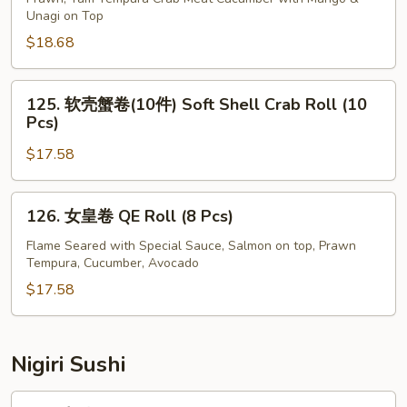
Unagi on Top
Unagi
卷
Tempura
Yellow
$18.68
Roll
Dragon
(10
Roll
125.
125. 软壳蟹卷(10件) Soft Shell Crab Roll (10
Pcs)
(10
软
Pcs)
Pcs)
壳
$17.58
蟹
卷
(10
126.
126. 女皇卷 QE Roll (8 Pcs)
件)
女
Soft
皇
Flame Seared with Special Sauce, Salmon on top, Prawn
Tempura, Cucumber, Avocado
Shell
卷
Crab
QE
$17.58
Roll
Roll
(10
(8
Pcs)
Pcs)
Nigiri Sushi
291.