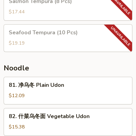
Salmon Tempura (8 Pcs)
罗
Tempura
Assorted
(8
$17.44
Tempura
Pcs)
(10
Seafood
pcs)
Seafood Tempura (10 Pcs)
Tempura
(10
$19.19
Pcs)
Noodle
81.
81. 净乌冬 Plain Udon
净
乌
$12.09
冬
Plain
82.
82. 什菜乌冬面 Vegetable Udon
Udon
什
菜
$15.38
乌