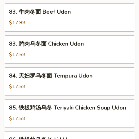
冬
83.
83. 牛肉冬面 Beef Udon
面
牛
Vegetable
肉
$17.98
Udon
冬
面
83.
83. 鸡肉乌冬面 Chicken Udon
Beef
鸡
Udon
肉
$17.58
乌
冬
84.
84. 天妇罗乌冬面 Tempura Udon
面
天
Chicken
妇
$17.58
Udon
罗
乌
85.
85. 铁板鸡汤乌冬 Teriyaki Chicken Soup Udon
冬
铁
面
板
$17.58
Tempura
鸡
Udon
汤
86.