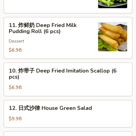
Edamame
11.
11. 炸鲜奶 Deep Fried Milk
炸
Pudding Roll (6 pcs)
鲜
Dessert
奶
Deep
$6.98
Fried
Milk
10.
10. 炸带子 Deep Fried Imitation Scallop (6
Pudding
炸
pcs)
Roll
带
(6
$6.98
子
pcs)
Deep
Fried
12.
12. 日式沙律 House Green Salad
Imitation
日
Scallop
式
$9.98
(6
沙
pcs)
律
13.