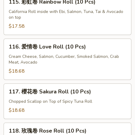
115. 彩虹卷 Rainbow Roll (10 Pcs)
Spicy
彩
Tuna
虹
California Roll inside with Ebi, Salmon, Tuna, Tai & Avocado
Roll
on top
卷
(10
Rainbow
$17.58
Pcs)
Roll
(10
116.
116. 爱情卷 Love Roll (10 Pcs)
Pcs)
爱
情
Cream Cheese, Salmon, Cucumber, Smoked Salmon, Crab
Meat, Avocado
卷
Love
$18.68
Roll
(10
117.
117. 櫻花卷 Sakura Roll (10 Pcs)
Pcs)
櫻
花
Chopped Scallop on Top of Spicy Tuna Roll
卷
$18.68
Sakura
Roll
118.
(10
118. 玫瑰卷 Rose Roll (10 Pcs)
玫