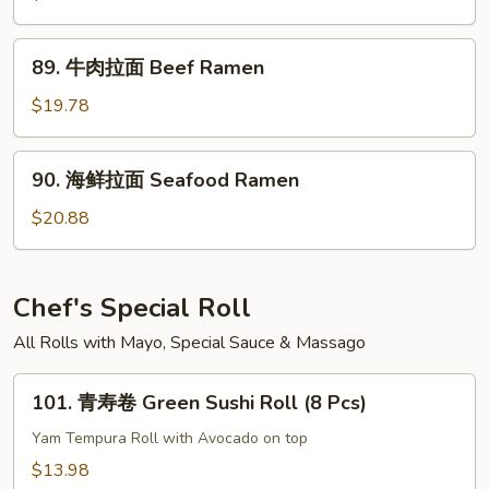
Udon
拉
面
89.
89. 牛肉拉面 Beef Ramen
Chicken
牛
Ramen
肉
$19.78
拉
面
90.
90. 海鲜拉面 Seafood Ramen
Beef
海
Ramen
鲜
$20.88
拉
面
Seafood
Chef's Special Roll
Ramen
All Rolls with Mayo, Special Sauce & Massago
101.
101. 青寿卷 Green Sushi Roll (8 Pcs)
青
寿
Yam Tempura Roll with Avocado on top
卷
$13.98