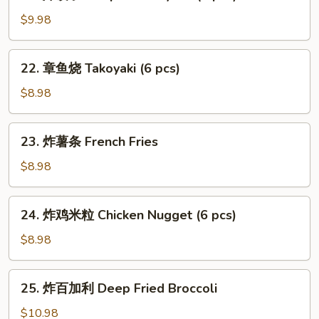
炸
饺
$9.98
子
Deep
22.
22. 章鱼烧 Takoyaki (6 pcs)
Fried
章
Gyoza
鱼
$8.98
(7
烧
pcs)
Takoyaki
23.
23. 炸薯条 French Fries
(6
炸
pcs)
薯
$8.98
条
French
24.
24. 炸鸡米粒 Chicken Nugget (6 pcs)
Fries
炸
鸡
$8.98
米
粒
25.
25. 炸百加利 Deep Fried Broccoli
Chicken
炸
Nugget
百
$10.98