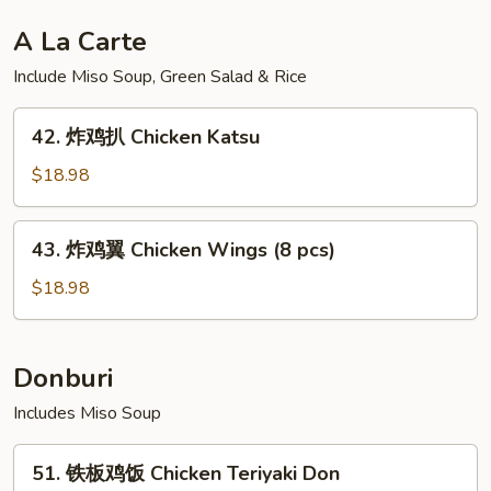
肝
多
A La Carte
士
Include Miso Soup, Green Salad & Rice
Foie
Gras
42.
Toast
42. 炸鸡扒 Chicken Katsu
炸
(3pcs)
鸡
$18.98
扒
Chicken
43.
43. 炸鸡翼 Chicken Wings (8 pcs)
Katsu
炸
鸡
$18.98
翼
Chicken
Wings
Donburi
(8
Includes Miso Soup
pcs)
51.
51. 铁板鸡饭 Chicken Teriyaki Don
铁