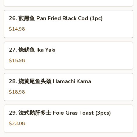
(6
加
pcs)
利
26.
26. 煎黑鱼 Pan Fried Black Cod (1pc)
Deep
煎
Fried
黑
$14.98
Broccoli
鱼
Pan
27.
27. 烧鱿鱼 Ika Yaki
Fried
烧
Black
鱿
$15.98
Cod
鱼
(1pc)
Ika
28.
28. 烧黄尾鱼头颈 Hamachi Kama
Yaki
烧
黄
$18.98
尾
鱼
29.
29. 法式鹅肝多士 Foie Gras Toast (3pcs)
头
法
颈
式
$23.08
Hamachi
鹅
Kama