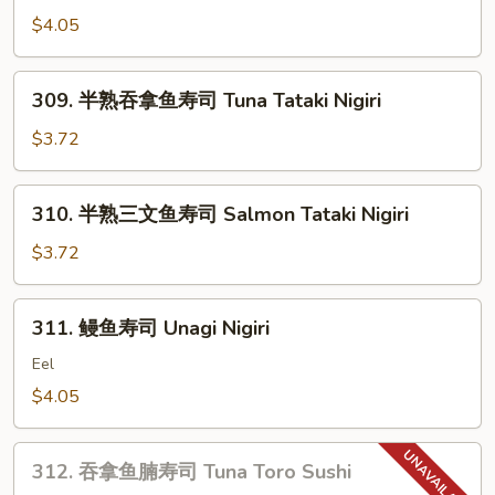
带
Smoked
$4.05
子
Salmon
+飞
Nigiri
鱼
309.
309. 半熟吞拿鱼寿司 Tuna Tataki Nigiri
子
半
寿
熟
$3.72
司
吞
Chopped
拿
310.
Scallop
310. 半熟三文鱼寿司 Salmon Tataki Nigiri
鱼
半
w.
寿
熟
$3.72
Tobiko
司
三
Nigiri
Tuna
文
311.
Tataki
311. 鳗鱼寿司 Unagi Nigiri
鱼
鳗
Nigiri
寿
鱼
Eel
司
寿
$4.05
Salmon
司
Tataki
Unagi
312.
Nigiri
Nigiri
312. 吞拿鱼腩寿司 Tuna Toro Sushi
吞