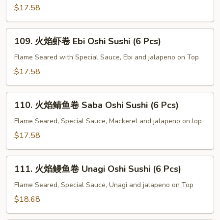
文
$17.58
鱼
卷
109.
109. 火焰虾卷 Ebi Oshi Sushi (6 Pcs)
Salmon
火
Oshi
焰
Flame Seared with Special Sauce, Ebi and jalapeno on Top
Sushi
虾
$17.58
(6
卷
Pcs)
Ebi
110.
Oshi
110. 火焰鲭鱼卷 Saba Oshi Sushi (6 Pcs)
火
Sushi
焰
Flame Seared, Special Sauce, Mackerel and jalapeno on lop
(6
鲭
$17.58
Pcs)
鱼
卷
111.
Saba
111. 火焰鳗鱼卷 Unagi Oshi Sushi (6 Pcs)
火
Oshi
焰
Flame Seared, Special Sauce, Unagi and jalapeno on Top
Sushi
鳗
$18.68
(6
鱼
Pcs)