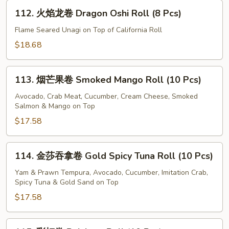
卷
112.
Unagi
112. 火焰龙卷 Dragon Oshi Roll (8 Pcs)
火
Oshi
焰
Flame Seared Unagi on Top of California Roll
Sushi
龙
$18.68
(6
卷
Pcs)
Dragon
113.
Oshi
113. 烟芒果卷 Smoked Mango Roll (10 Pcs)
烟
Roll
芒
Avocado, Crab Meat, Cucumber, Cream Cheese, Smoked
(8
Salmon & Mango on Top
果
Pcs)
卷
$17.58
Smoked
Mango
114.
114. 金莎吞拿卷 Gold Spicy Tuna Roll (10 Pcs)
Roll
金
(10
莎
Yam & Prawn Tempura, Avocado, Cucumber, Imitation Crab,
Pcs)
Spicy Tuna & Gold Sand on Top
吞
拿
$17.58
卷
Gold
115.