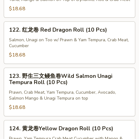
Phoenix
$18.68
Roll
(10
122.
Pcs)
122. 红龙卷 Red Dragon Roll (10 Pcs)
红
龙
Salmon, Unagi on Too w/ Prawn & Yam Tempura, Crab Meat,
Cucumber
卷
Red
$18.68
Dragon
Roll
123.
123. 野生三文鳗鱼卷Wild Salmon Unagi
(10
野
Tempura Roll (10 Pcs)
Pcs)
生
Prawn, Crab Meat, Yam Tempura, Cucumber, Avocado,
三
Salmon Mango & Unagi Tempura on top
文
$18.68
鳗
鱼
卷
124.
124. 黄龙卷Yellow Dragon Roll (10 Pcs)
Wild
黄
Salmon
龙
Prawn, Yam Tempura Crab Meat Cucumber with Mango &