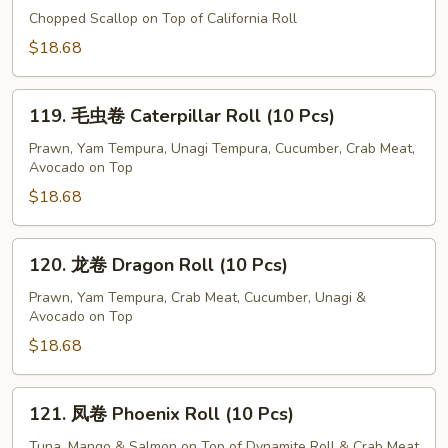
Pcs)
瑰
Chopped Scallop on Top of California Roll
卷
$18.68
Rose
Roll
119.
(10
119. 毛虫卷 Caterpillar Roll (10 Pcs)
毛
Pcs)
虫
Prawn, Yam Tempura, Unagi Tempura, Cucumber, Crab Meat,
Avocado on Top
卷
Caterpillar
$18.68
Roll
(10
120.
120. 龙卷 Dragon Roll (10 Pcs)
Pcs)
龙
卷
Prawn, Yam Tempura, Crab Meat, Cucumber, Unagi &
Avocado on Top
Dragon
Roll
$18.68
(10
Pcs)
121.
121. 凤卷 Phoenix Roll (10 Pcs)
凤
卷
Tuna, Mango & Salmon on Top of Dynamite Roll & Crab Meat