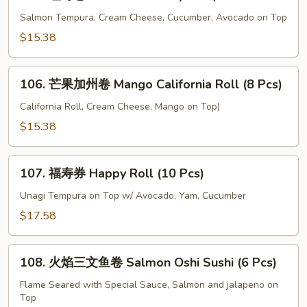
红
Pcs)
寿
Salmon Tempura, Cream Cheese, Cucumber, Avocado on Top
卷
$15.38
Red
Sushi
106.
Roll
106. 芒果加州卷 Mango California Roll (8 Pcs)
芒
(8
果
California Roll, Cream Cheese, Mango on Top)
Pcs)
加
$15.38
州
卷
107.
Mango
107. 福寿券 Happy Roll (10 Pcs)
福
California
寿
Unagi Tempura on Top w/ Avocado, Yam, Cucumber
Roll
券
$17.58
(8
Happy
Pcs)
Roll
108.
(10
108. 火焰三文鱼卷 Salmon Oshi Sushi (6 Pcs)
火
Pcs)
焰
Flame Seared with Special Sauce, Salmon and jalapeno on
Top
三