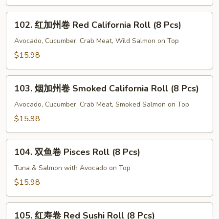
Green
Sushi
102.
Roll
102. 红加州卷 Red California Roll (8 Pcs)
红
(8
加
Avocado, Cucumber, Crab Meat, Wild Salmon on Top
Pcs)
州
$15.98
卷
Red
103.
California
103. 烟加州卷 Smoked California Roll (8 Pcs)
烟
Roll
加
Avocado, Cucumber, Crab Meat, Smoked Salmon on Top
(8
州
$15.98
Pcs)
卷
Smoked
104.
California
104. 双鱼卷 Pisces Roll (8 Pcs)
双
Roll
鱼
Tuna & Salmon with Avocado on Top
(8
卷
$15.98
Pcs)
Pisces
Roll
105.
(8
105. 红寿卷 Red Sushi Roll (8 Pcs)