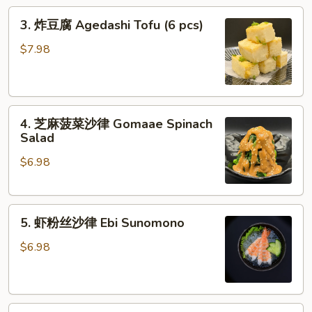
3.
3. 炸豆腐 Agedashi Tofu (6 pcs)
炸
豆
$7.98
腐
Agedashi
Tofu
4.
(6
4. 芝麻菠菜沙律 Gomaae Spinach
芝
pcs)
Salad
麻
$6.98
菠
菜
沙
5.
律
5. 虾粉丝沙律 Ebi Sunomono
虾
Gomaae
粉
Spinach
$6.98
丝
Salad
沙
律
6.